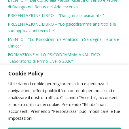
EVENTO – “Dal Corpo alla Parola. Ricerca di Senso e Prove
di Dialogo nel Rebus dell’Adolescenza”
PRESENTAZIONE LIBRO – “Dai ginn alla psicanalisi”
PRESENTAZIONE LIBRO – “Lo psicodramma analitico e le
sue applicazioni tecniche”
EVENTO – “Lo Psicodramma Analitico in Sardegna. Teoria e
Clinica”
FORMAZIONE ALLO PSICODRAMMA ANALITICO –
“Laboratorio di Primo Livello 2026”
Cookie Policy
Utilizziamo i cookie per migliorare la tua esperienza di
navigazione, offrirti pubblicità o contenuti personalizzati e
SIPSA
|
PSICODRAMMA
|
ATTIVITÀ SCIENTIFICA
analizzare il nostro traffico. Cliccando “Accetta”, acconsenti
CONTATTI
|
AREA RISERVATA
|
NEWSLETTER
al nostro utilizzo dei cookie. Premendo "Rifiuta" non
acconsenti. Premendo "Personalizza" puoi modificare le tue
© 2026 – Società Italiana di Psicodramma Analitico
impostazioni
Viale Carlo Felice, 103 – 00185, Roma | P.Iva: 02028440069