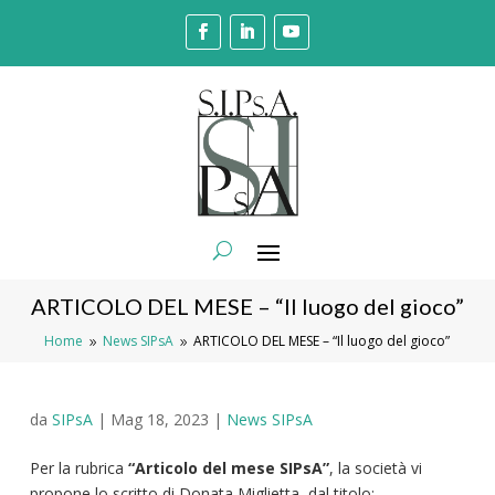
ARTICOLO DEL MESE – “Il luogo del gioco”
Home
News SIPsA
ARTICOLO DEL MESE – “Il luogo del gioco”
9
9
da
SIPsA
|
Mag 18, 2023
|
News SIPsA
Per la rubrica
“Articolo del mese SIPsA”
, la società vi
propone lo scritto di Donata Miglietta, dal titolo: