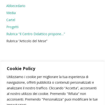
Abbecedario
Media
Cartel
Progetti
Rubrica “Il Centro Didattico propone…”
Rubrica “Articolo del Mese”
Cookie Policy
Utilizziamo i cookie per migliorare la tua esperienza di
navigazione, offrirti pubblicità o contenuti personalizzati e
SIPSA
|
PSICODRAMMA
|
ATTIVITÀ SCIENTIFICA
analizzare il nostro traffico. Cliccando “Accetta”, acconsenti
CONTATTI
|
AREA RISERVATA
|
NEWSLETTER
al nostro utilizzo dei cookie. Premendo "Rifiuta" non
acconsenti. Premendo "Personalizza" puoi modificare le tue
© 2026 – Società Italiana di Psicodramma Analitico
impostazioni