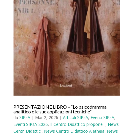
PRESENTAZIONE LIBRO – “Lo psicodramma
analitico e le sue applicazioni tecniche”
da
SIPsA
|
Mar 2, 2026
|
Articoli SIPsA
,
Eventi SIPsA
,
Eventi SIPsA 2026
,
Il Centro Didattico propone...
,
News
Centri Didattici
,
News Centro Didattico Aletheia
,
News