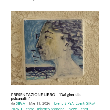
PRESENTAZIONE LIBRO – “Dai ginn alla
psicanalisi”
da
SIPsA
|
Mar 11, 2026
|
Eventi SIPsA
,
Eventi SIPsA
2026
,
Il Centro Didattico propone...
,
News Centri