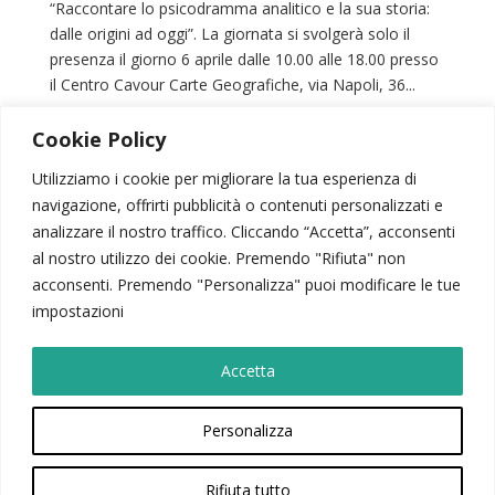
“Raccontare lo psicodramma analitico e la sua storia:
dalle origini ad oggi”. La giornata si svolgerà solo il
presenza il giorno 6 aprile dalle 10.00 alle 18.00 presso
il Centro Cavour Carte Geografiche, via Napoli, 36...
Cookie Policy
« Post precedenti
Utilizziamo i cookie per migliorare la tua esperienza di
navigazione, offrirti pubblicità o contenuti personalizzati e
SIPSA
|
PSICODRAMMA
|
ATTIVITÀ SCIENTIFICA
analizzare il nostro traffico. Cliccando “Accetta”, acconsenti
CONTATTI
|
AREA RISERVATA
|
NEWSLETTER
al nostro utilizzo dei cookie. Premendo "Rifiuta" non
acconsenti. Premendo "Personalizza" puoi modificare le tue
© 2026 – Società Italiana di Psicodramma Analitico
impostazioni
Viale Carlo Felice, 103 – 00185, Roma | P.Iva: 02028440069
Sipsacomunicazione@gmail.com
Accetta
Privacy Policy
|
Cookie Policy
|
Codice SIPsA
Sostieni la realtà del Terzo Settore. Devolvi a SIPsA il 5 x 1000.
Personalizza
Codice fiscale: 92003760417
Rifiuta tutto