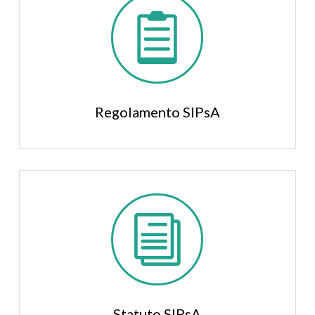

Regolamento SIPsA
i
Statuto SIPsA