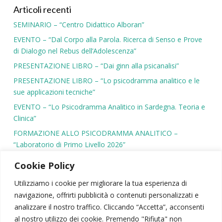
Articoli recenti
SEMINARIO – “Centro Didattico Alboran”
EVENTO – “Dal Corpo alla Parola. Ricerca di Senso e Prove
di Dialogo nel Rebus dell’Adolescenza”
PRESENTAZIONE LIBRO – “Dai ginn alla psicanalisi”
PRESENTAZIONE LIBRO – “Lo psicodramma analitico e le
sue applicazioni tecniche”
EVENTO – “Lo Psicodramma Analitico in Sardegna. Teoria e
Clinica”
FORMAZIONE ALLO PSICODRAMMA ANALITICO –
“Laboratorio di Primo Livello 2026”
Cookie Policy
Utilizziamo i cookie per migliorare la tua esperienza di
navigazione, offrirti pubblicità o contenuti personalizzati e
SIPSA
|
PSICODRAMMA
|
ATTIVITÀ SCIENTIFICA
analizzare il nostro traffico. Cliccando “Accetta”, acconsenti
CONTATTI
|
AREA RISERVATA
|
NEWSLETTER
al nostro utilizzo dei cookie. Premendo "Rifiuta" non