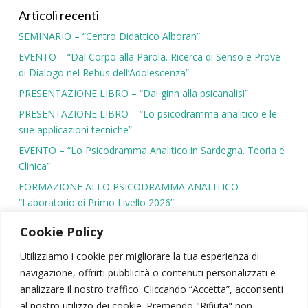
Articoli recenti
SEMINARIO – “Centro Didattico Alboran”
EVENTO – “Dal Corpo alla Parola. Ricerca di Senso e Prove
di Dialogo nel Rebus dell’Adolescenza”
PRESENTAZIONE LIBRO – “Dai ginn alla psicanalisi”
PRESENTAZIONE LIBRO – “Lo psicodramma analitico e le
sue applicazioni tecniche”
EVENTO – “Lo Psicodramma Analitico in Sardegna. Teoria e
Clinica”
FORMAZIONE ALLO PSICODRAMMA ANALITICO –
“Laboratorio di Primo Livello 2026”
Cookie Policy
Utilizziamo i cookie per migliorare la tua esperienza di
navigazione, offrirti pubblicità o contenuti personalizzati e
SIPSA
|
PSICODRAMMA
|
ATTIVITÀ SCIENTIFICA
analizzare il nostro traffico. Cliccando “Accetta”, acconsenti
CONTATTI
|
AREA RISERVATA
|
NEWSLETTER
al nostro utilizzo dei cookie. Premendo "Rifiuta" non