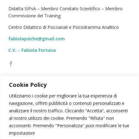
Didatta SIPsA – Membro Comitato Scientifico – Membro
Commissione del Training
Centro Didattico di Psicoanali e Psicodramma Analitico
fabiolapsiche@gmail.com
C.V. – Fabiola Fortuna
Cookie Policy
Utilizziamo i cookie per migliorare la tua esperienza di
navigazione, offrirti pubblicità o contenuti personalizzati e
SIPSA
|
PSICODRAMMA
|
ATTIVITÀ SCIENTIFICA
analizzare il nostro traffico. Cliccando “Accetta”, acconsenti
CONTATTI
|
AREA RISERVATA
|
NEWSLETTER
al nostro utilizzo dei cookie. Premendo "Rifiuta" non
acconsenti. Premendo "Personalizza" puoi modificare le tue
© 2026 – Società Italiana di Psicodramma Analitico
impostazioni