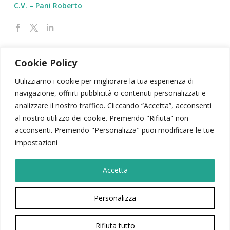
C.V. – Pani Roberto
Cookie Policy
Utilizziamo i cookie per migliorare la tua esperienza di
navigazione, offrirti pubblicità o contenuti personalizzati e
SIPSA
|
PSICODRAMMA
|
ATTIVITÀ SCIENTIFICA
analizzare il nostro traffico. Cliccando “Accetta”, acconsenti
CONTATTI
|
AREA RISERVATA
|
NEWSLETTER
al nostro utilizzo dei cookie. Premendo "Rifiuta" non
acconsenti. Premendo "Personalizza" puoi modificare le tue
© 2026 – Società Italiana di Psicodramma Analitico
impostazioni
Viale Carlo Felice, 103 – 00185, Roma | P.Iva: 02028440069
Sipsacomunicazione@gmail.com
Accetta
Privacy Policy
|
Cookie Policy
|
Codice SIPsA
Sostieni la realtà del Terzo Settore. Devolvi a SIPsA il 5 x 1000.
Personalizza
Codice fiscale: 92003760417
Rifiuta tutto