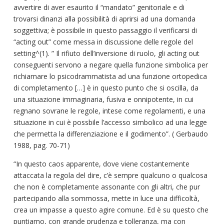
avvertire di aver esaurito il “mandato” genitoriale e di
trovarsi dinanzi alla possibilità di aprirsi ad una domanda
soggettiva; è possibile in questo passaggio il verificarsi di
“acting out” come messa in discussione delle regole del
setting^(1). ” Il rifiuto dell’inversione di ruolo, gli acting out
conseguenti servono a negare quella funzione simbolica per
richiamare lo psicodrammatista ad una funzione ortopedica
di completamento […] è in questo punto che si oscilla, da
una situazione immaginaria, fusiva e onnipotente, in cui
regnano sovrane le regole, intese come regolamenti, e una
situazione in cui è possbile l’accesso simbolico ad una legge
che permetta la differenziazione e il godimento”. ( Gerbaudo
1988, pag. 70-71)
“In questo caos apparente, dove viene costantemente
attaccata la regola del dire, c’è sempre qualcuno o qualcosa
che non è completamente assonante con gli altri, che pur
partecipando alla sommossa, mette in luce una difficoltà,
crea un impasse a questo agire comune. Ed è su questo che
puntiamo, con grande prudenza e tolleranza, ma con