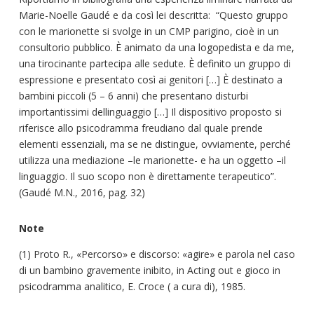
Marie-Noelle Gaudé e da così lei descritta: “Questo gruppo
con le marionette si svolge in un CMP parigino, cioè in un
consultorio pubblico. È animato da una logopedista e da me,
una tirocinante partecipa alle sedute. È definito un gruppo di
espressione e presentato così ai genitori […] È destinato a
bambini piccoli (5 – 6 anni) che presentano disturbi
importantissimi dellinguaggio […] Il dispositivo proposto si
riferisce allo psicodramma freudiano dal quale prende
elementi essenziali, ma se ne distingue, ovviamente, perché
utilizza una mediazione –le marionette- e ha un oggetto –il
linguaggio. Il suo scopo non è direttamente terapeutico”.
(Gaudé M.N., 2016, pag. 32)
Note
(1) Proto R., «Percorso» e discorso: «agire» e parola nel caso
di un bambino gravemente inibito, in Acting out e gioco in
psicodramma analitico, E. Croce ( a cura di), 1985.