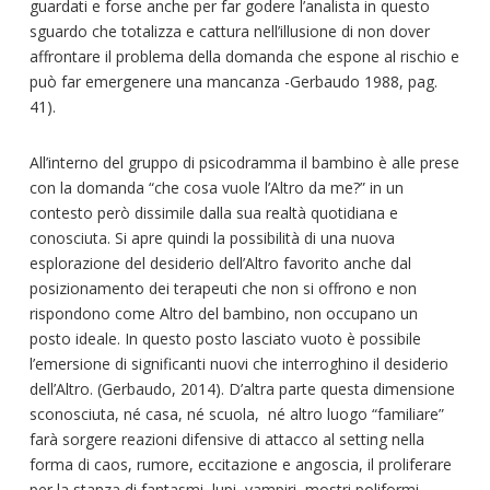
guardati e forse anche per far godere l’analista in questo
sguardo che totalizza e cattura nell’illusione di non dover
affrontare il problema della domanda che espone al rischio e
può far emergenere una mancanza -Gerbaudo 1988, pag.
41).
All’interno del gruppo di psicodramma il bambino è alle prese
con la domanda “che cosa vuole l’Altro da me?” in un
contesto però dissimile dalla sua realtà quotidiana e
conosciuta. Si apre quindi la possibilità di una nuova
esplorazione del desiderio dell’Altro favorito anche dal
posizionamento dei terapeuti che non si offrono e non
rispondono come Altro del bambino, non occupano un
posto ideale. In questo posto lasciato vuoto è possibile
l’emersione di significanti nuovi che interroghino il desiderio
dell’Altro. (Gerbaudo, 2014). D’altra parte questa dimensione
sconosciuta, né casa, né scuola, né altro luogo “familiare”
farà sorgere reazioni difensive di attacco al setting nella
forma di caos, rumore, eccitazione e angoscia, il proliferare
per la stanza di fantasmi, lupi, vampiri, mostri poliformi.