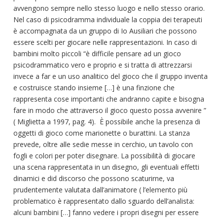
avvengono sempre nello stesso luogo e nello stesso orario.
Nel caso di psicodramma individuale la coppia dei terapeuti
è accompagnata da un gruppo di Io Ausiliari che possono
essere scelti per giocare nelle rappresentazioni. In caso di
bambini molto piccoli “è difficile pensare ad un gioco
psicodrammatico vero e proprio e si tratta di attrezzarsi
invece a far e un uso analitico del gioco che il gruppo inventa
e costruisce stando insieme […] è una finzione che
rappresenta cose importanti che andranno capite e bisogna
fare in modo che attraverso il gioco questo possa avvenire ”
( Miglietta a 1997, pag. 4). È possibile anche la presenza di
oggetti di gioco come marionette o burattini. La stanza
prevede, oltre alle sedie messe in cerchio, un tavolo con
fogli e colori per poter disegnare. La possibilità di giocare
una scena rappresentata in un disegno, gli eventuali effetti
dinamici e did discorso che possono scaturirne, va
prudentemente valutata dall’animatore ( l’elemento più
problematico è rappresentato dallo sguardo dell’analista:
alcuni bambini […] fanno vedere i propri disegni per essere