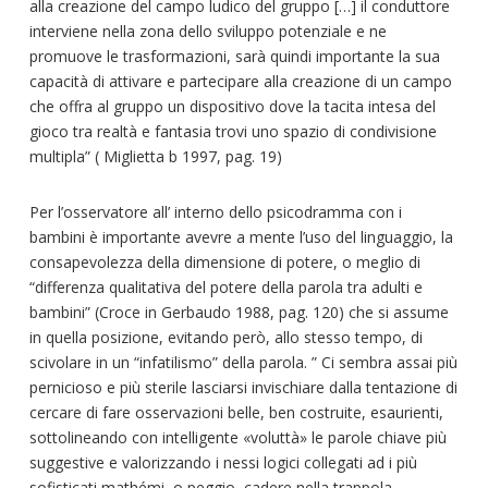
alla creazione del campo ludico del gruppo […] il conduttore
interviene nella zona dello sviluppo potenziale e ne
promuove le trasformazioni, sarà quindi importante la sua
capacità di attivare e partecipare alla creazione di un campo
che offra al gruppo un dispositivo dove la tacita intesa del
gioco tra realtà e fantasia trovi uno spazio di condivisione
multipla” ( Miglietta b 1997, pag. 19)
Per l’osservatore all’ interno dello psicodramma con i
bambini è importante avevre a mente l’uso del linguaggio, la
consapevolezza della dimensione di potere, o meglio di
“differenza qualitativa del potere della parola tra adulti e
bambini” (Croce in Gerbaudo 1988, pag. 120) che si assume
in quella posizione, evitando però, allo stesso tempo, di
scivolare in un “infatilismo” della parola. ” Ci sembra assai più
pernicioso e più sterile lasciarsi invischiare dalla tentazione di
cercare di fare osservazioni belle, ben costruite, esaurienti,
sottolineando con intelligente «voluttà» le parole chiave più
suggestive e valorizzando i nessi logici collegati ad i più
sofisticati mathémi, o peggio, cadere nella trappola