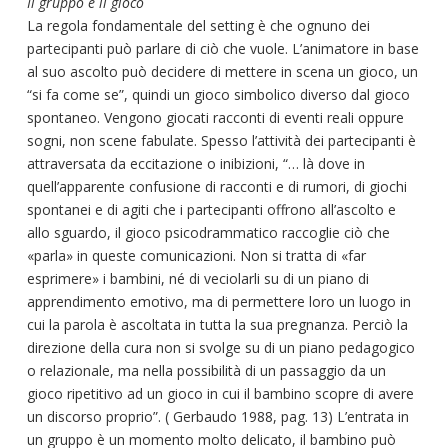
Il gruppo e il gioco
La regola fondamentale del setting è che ognuno dei
partecipanti può parlare di ciò che vuole. L’animatore in base
al suo ascolto può decidere di mettere in scena un gioco, un
“si fa come se”, quindi un gioco simbolico diverso dal gioco
spontaneo. Vengono giocati racconti di eventi reali oppure
sogni, non scene fabulate. Spesso l’attività dei partecipanti è
attraversata da eccitazione o inibizioni, “… là dove in
quell’apparente confusione di racconti e di rumori, di giochi
spontanei e di agiti che i partecipanti offrono all’ascolto e
allo sguardo, il gioco psicodrammatico raccoglie ciò che
«parla» in queste comunicazioni. Non si tratta di «far
esprimere» i bambini, né di veciolarli su di un piano di
apprendimento emotivo, ma di permettere loro un luogo in
cui la parola è ascoltata in tutta la sua pregnanza. Perciò la
direzione della cura non si svolge su di un piano pedagogico
o relazionale, ma nella possibilità di un passaggio da un
gioco ripetitivo ad un gioco in cui il bambino scopre di avere
un discorso proprio”. ( Gerbaudo 1988, pag. 13) L’entrata in
un gruppo è un momento molto delicato, il bambino può