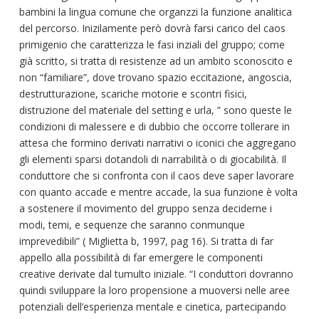
bambini la lingua comune che organzzi la funzione analitica
del percorso. Inizilamente però dovrà farsi carico del caos
primigenio che caratterizza le fasi inziali del gruppo; come
già scritto, si tratta di resistenze ad un ambito sconoscito e
non “familiare”, dove trovano spazio eccitazione, angoscia,
destrutturazione, scariche motorie e scontri fisici,
distruzione del materiale del setting e urla, ” sono queste le
condizioni di malessere e di dubbio che occorre tollerare in
attesa che formino derivati narrativi o iconici che aggregano
gli elementi sparsi dotandoli di narrabilità o di giocabilità. Il
conduttore che si confronta con il caos deve saper lavorare
con quanto accade e mentre accade, la sua funzione è volta
a sostenere il movimento del gruppo senza deciderne i
modi, temi, e sequenze che saranno conmunque
imprevedibili” ( Miglietta b, 1997, pag 16). Si tratta di far
appello alla possibilità di far emergere le componenti
creative derivate dal tumulto iniziale. “I conduttori dovranno
quindi sviluppare la loro propensione a muoversi nelle aree
potenziali dell’esperienza mentale e cinetica, partecipando