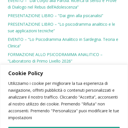
EVENTO – “Dal Corpo alla Parola. Ricerca di Senso e Prove
di Dialogo nel Rebus dell’Adolescenza”
PRESENTAZIONE LIBRO – “Dai ginn alla psicanalisi”
PRESENTAZIONE LIBRO – “Lo psicodramma analitico e le
sue applicazioni tecniche”
EVENTO – “Lo Psicodramma Analitico in Sardegna. Teoria e
Clinica”
FORMAZIONE ALLO PSICODRAMMA ANALITICO –
“Laboratorio di Primo Livello 2026”
Cookie Policy
Utilizziamo i cookie per migliorare la tua esperienza di
navigazione, offrirti pubblicità o contenuti personalizzati e
SIPSA
|
PSICODRAMMA
|
ATTIVITÀ SCIENTIFICA
analizzare il nostro traffico. Cliccando “Accetta”, acconsenti
CONTATTI
|
AREA RISERVATA
|
NEWSLETTER
al nostro utilizzo dei cookie. Premendo "Rifiuta" non
acconsenti. Premendo "Personalizza" puoi modificare le tue
© 2026 – Società Italiana di Psicodramma Analitico
impostazioni
Viale Carlo Felice, 103 – 00185, Roma | P.Iva: 02028440069