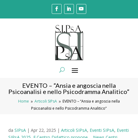
EVENTO – “Ansia e angoscia nella
Psicoanalisi e nello Psicodramma Analitico”
Home
Articoli SIPsA
EVENTO – “Ansia e angoscia nella
9
9
Psicoanalisi e nello Psicodramma Analitico”
da
SIPsA
|
Apr 22, 2025
|
Articoli SIPsA
,
Eventi SIPsA
,
Eventi
SIPsA 2025
,
Il Centro Didattico propone...
,
News Centri