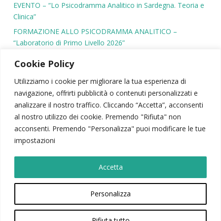
EVENTO – “Lo Psicodramma Analitico in Sardegna. Teoria e
Clinica”
FORMAZIONE ALLO PSICODRAMMA ANALITICO –
“Laboratorio di Primo Livello 2026”
Cookie Policy
Utilizziamo i cookie per migliorare la tua esperienza di
navigazione, offrirti pubblicità o contenuti personalizzati e
SIPSA
|
PSICODRAMMA
|
ATTIVITÀ SCIENTIFICA
analizzare il nostro traffico. Cliccando “Accetta”, acconsenti
CONTATTI
|
AREA RISERVATA
|
NEWSLETTER
al nostro utilizzo dei cookie. Premendo "Rifiuta" non
acconsenti. Premendo "Personalizza" puoi modificare le tue
© 2026 – Società Italiana di Psicodramma Analitico
impostazioni
Viale Carlo Felice, 103 – 00185, Roma | P.Iva: 02028440069
Sipsacomunicazione@gmail.com
Accetta
Privacy Policy
|
Cookie Policy
|
Codice SIPsA
Sostieni la realtà del Terzo Settore. Devolvi a SIPsA il 5 x 1000.
Personalizza
Codice fiscale: 92003760417
Rifiuta tutto