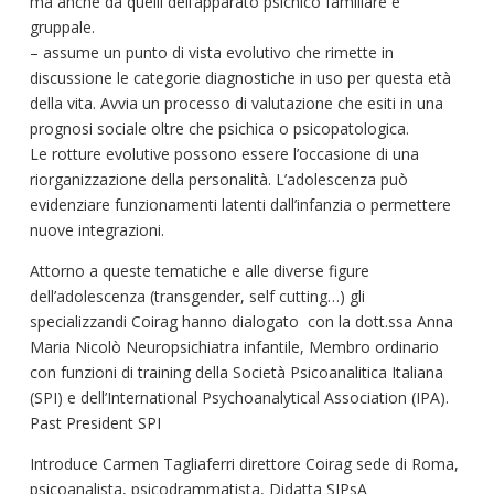
ma anche da quelli dell’apparato psichico familiare e
gruppale.
– assume un punto di vista evolutivo che rimette in
discussione le categorie diagnostiche in uso per questa età
della vita. Avvia un processo di valutazione che esiti in una
prognosi sociale oltre che psichica o psicopatologica.
Le rotture evolutive possono essere l’occasione di una
riorganizzazione della personalità. L’adolescenza può
evidenziare funzionamenti latenti dall’infanzia o permettere
nuove integrazioni.
Attorno a queste tematiche e alle diverse figure
dell’adolescenza (transgender, self cutting…) gli
specializzandi Coirag hanno dialogato con la dott.ssa Anna
Maria Nicolò Neuropsichiatra infantile, Membro ordinario
con funzioni di training della Società Psicoanalitica Italiana
(SPI) e dell’International Psychoanalytical Association (IPA).
Past President SPI
Introduce Carmen Tagliaferri direttore Coirag sede di Roma,
psicoanalista, psicodrammatista, Didatta SIPsA