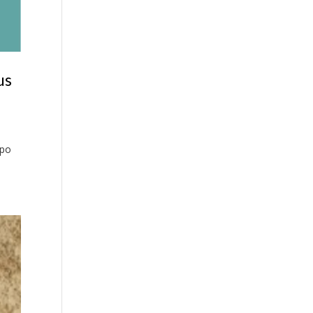
us
rpo