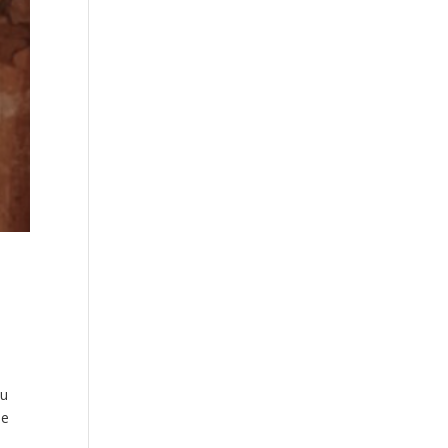
su
ue