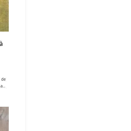
à
a de
...