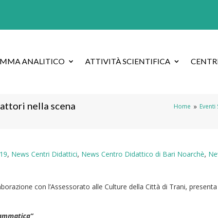
AMMA ANALITICO
ATTIVITÀ SCIENTIFICA
CENTRI
attori nella scena
Home
Eventi
9
019
,
News Centri Didattici
,
News Centro Didattico di Bari Noarchè
,
Ne
aborazione con l’Assessorato alle Culture della Città di Trani, presenta
drammatica”