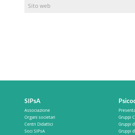
SIPsA
Psico
Associazione
Present
Organi societari
Gruppi Cl
Centri Didattici
Gruppi 
Soci SIPsA
Gruppi d