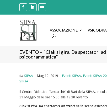
ASSOCIAZIONE
PSICODR
EVENTO – “Ciak si gira. Da spettatori ad 
psicodrammatica”
da
SIPsA
|
Mag 12, 2019
|
Eventi SIPsA
,
Eventi SIPsA 2
SIPsA
Il Centro Didattico “Neoarchè” di Bari della SIPsA, in coll
31 Maggio dalle ore 15.30 alle 19.30 l’evento:
Ciak si gira. Da spettatori ad attori nella scena psico