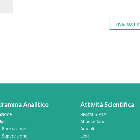
dramma Analitico
Attività Scientifica
azione
Rivista SIPsA
inici
Abbecedario
di Formazione
Articoli
i Supervisione
Libri