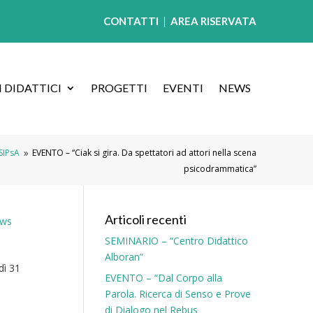
CONTATTI
|
AREA RISERVATA
 DIDATTICI
PROGETTI
EVENTI
NEWS
 SIPsA
EVENTO – “Ciak si gira. Da spettatori ad attori nella scena
9
psicodrammatica”
Articoli recenti
ws
SEMINARIO – “Centro Didattico
Alboran”
dì 31
EVENTO – “Dal Corpo alla
Parola. Ricerca di Senso e Prove
di Dialogo nel Rebus