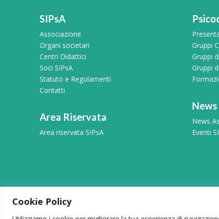
SIPsA
Psico
Associazione
Present
Organi societari
Gruppi Cl
Centri Didattici
Gruppi 
Soci SIPsA
Gruppi d
Statuto e Regolamenti
Formazio
Contatti
News
Area Riservata
News As
Area riservata SIPsA
Eventi S
Cookie Policy
© 2026 – Società Italiana di Psicodram
Utilizziamo i cookie per migliorare la tua esperienza di navigazione,