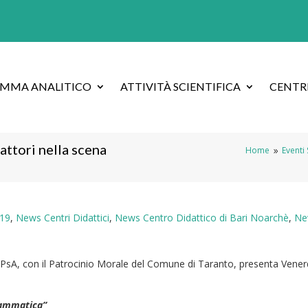
AMMA ANALITICO
ATTIVITÀ SCIENTIFICA
CENTRI
attori nella scena
Home
Eventi
9
019
,
News Centri Didattici
,
News Centro Didattico di Bari Noarchè
,
Ne
SIPsA, con il Patrocinio Morale del Comune di Taranto, presenta Vener
drammatica”