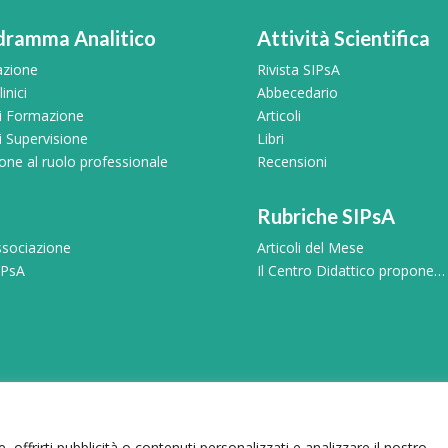
dramma Analitico
Attività Scientifica
azione
Rivista SIPsA
inici
Abbecedario
di Formazione
Articoli
i Supervisione
Libri
ne al ruolo professionale
Recensioni
Rubriche SIPsA
sociazione
Articoli del Mese
IPsA
Il Centro Didattico propone…
ma Analitico | Viale Carlo Felice, 103 – 00185, Roma | P.Iva: 020284
Privacy Policy
|
Cookie Policy
|
Codice SIPsA
 offrirti pubblicità o contenuti personalizzati e analizzare il nostro