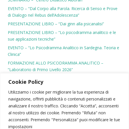
EVENTO – “Dal Corpo alla Parola. Ricerca di Senso e Prove
di Dialogo nel Rebus dell’Adolescenza”
PRESENTAZIONE LIBRO – “Dai ginn alla psicanalisi”
PRESENTAZIONE LIBRO – “Lo psicodramma analitico e le
sue applicazioni tecniche”
EVENTO – “Lo Psicodramma Analitico in Sardegna. Teoria e
Clinica”
FORMAZIONE ALLO PSICODRAMMA ANALITICO –
“Laboratorio di Primo Livello 2026”
Cookie Policy
Utilizziamo i cookie per migliorare la tua esperienza di
navigazione, offrirti pubblicità o contenuti personalizzati e
SIPSA
|
PSICODRAMMA
|
ATTIVITÀ SCIENTIFICA
analizzare il nostro traffico. Cliccando “Accetta”, acconsenti
CONTATTI
|
AREA RISERVATA
|
NEWSLETTER
al nostro utilizzo dei cookie. Premendo "Rifiuta" non
acconsenti. Premendo "Personalizza" puoi modificare le tue
© 2026 – Società Italiana di Psicodramma Analitico
impostazioni