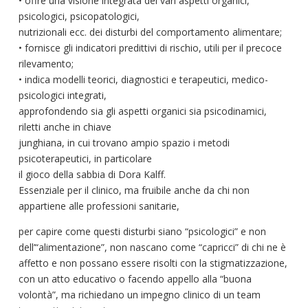
• offre una visione integrata dei vari aspetti organici,
psicologici, psicopatologici,
nutrizionali ecc. dei disturbi del comportamento alimentare;
• fornisce gli indicatori predittivi di rischio, utili per il precoce
rilevamento;
• indica modelli teorici, diagnostici e terapeutici, medico-
psicologici integrati,
approfondendo sia gli aspetti organici sia psicodinamici,
riletti anche in chiave
junghiana, in cui trovano ampio spazio i metodi
psicoterapeutici, in particolare
il gioco della sabbia di Dora Kalff.
Essenziale per il clinico, ma fruibile anche da chi non
appartiene alle professioni sanitarie,
per capire come questi disturbi siano “psicologici” e non
dell’“alimentazione”, non nascano come “capricci” di chi ne è
affetto e non possano essere risolti con la stigmatizzazione,
con un atto educativo o facendo appello alla “buona
volontà”, ma richiedano un impegno clinico di un team