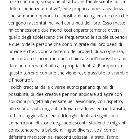
forza contraria, si oppone al fatto che l’adolescente faccia
delle esperienze emotive”, ed è proprio a questa evidenza
che sembrano opporsi i dispositivi di accoglienza e cura che
vengono raccontati nei vari contributi del libro. Esso mette
“in connessione due mondi così apparentemente diversi,
quello degli adolescenti che frequentano le scuole superiori
e quello delle persone che sono migrate dai loro paesi di
origine e che vivono all’interno dei progetti di accoglienza,
che tuttavia si incontrano nella fluidità e nell’impossibilità di
dare una forma definita alla propria identità. È proprio su
questo terreno comune che viene reso possibile lo scambio
e l’incontro”.
I solchi tracciati dalle diverse autrici parlano quindi di
possibilità, di idee creative per non abdicare ad agire con
soluzioni progettuali pensate per avvicinare, con rispetto,
altri sconosciuti, migranti, rifugiati e adolescenti in transito,
tutti in viaggio alla ricerca di luoghi identitari significanti.
Le narrazioni di storie degli adolescenti, studenti e migranti,
concatenate nella babele di lingue diverse, così come i
differenti mediatori dei racconti utilizzati, a tratti, fanno