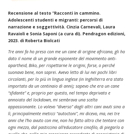
Recensione al testo “Racconti in cammino.
Adolescenti studenti e migranti: percorsi di
narrazione e soggettività. Cinzia Carnevali, Laura
Ravaioli e Sonia Saponi (a cura di). Pendragon edizioni,
2023. di Roberta Biolcati
Tre anni fa ho preso con me un cane di origine africana, gli ho
dato il nome di un grande esponente del movimento anti-
apartheid, Biko, per rispettarne le origini, forse, o perché
suonava bene, non saprei. Avevo letto di lui nei pochi libri
circolanti, per lo più in lingua inglese (in Inghilterra era stato
importato da un centinaio di anni); sapevo che era un cane
“sfidante” e, proprio per questo, nel tempo deprivato e
annoiato del lockdown, mi sembrava una scelta
appassionante. Lo volevo “diverso” dagli altri cani avuti sino a
lì, principalmente meticci “autoctoni”, mi dicevo, ma, nei tre
anni che l’ho avuto con me, non ho fatto altro che tentare con
ogni mezzo, dal pasticcino all’educatore cinofilo, di piegarlo a