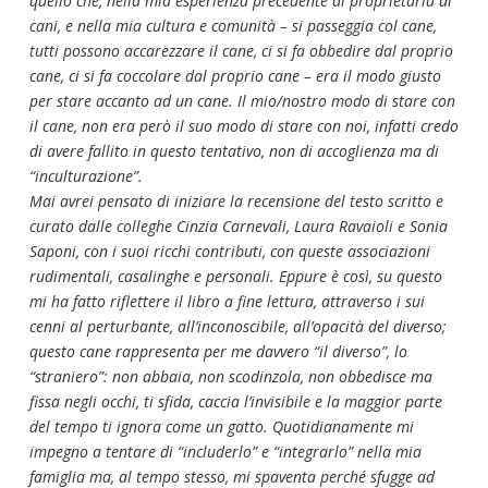
quello che, nella mia esperienza precedente di proprietaria di
cani, e nella mia cultura e comunità – si passeggia col cane,
tutti possono accarezzare il cane, ci si fa obbedire dal proprio
cane, ci si fa coccolare dal proprio cane – era il modo giusto
per stare accanto ad un cane. Il mio/nostro modo di stare con
il cane, non era però il suo modo di stare con noi, infatti credo
di avere fallito in questo tentativo, non di accoglienza ma di
“inculturazione”.
Mai avrei pensato di iniziare la recensione del testo scritto e
curato dalle colleghe Cinzia Carnevali, Laura Ravaioli e Sonia
Saponi, con i suoi ricchi contributi, con queste associazioni
rudimentali, casalinghe e personali. Eppure è così, su questo
mi ha fatto riflettere il libro a fine lettura, attraverso i sui
cenni al perturbante, all’inconoscibile, all’opacità del diverso;
questo cane rappresenta per me davvero “il diverso”, lo
“straniero”: non abbaia, non scodinzola, non obbedisce ma
fissa negli occhi, ti sfida, caccia l’invisibile e la maggior parte
del tempo ti ignora come un gatto. Quotidianamente mi
impegno a tentare di “includerlo” e “integrarlo” nella mia
famiglia ma, al tempo stesso, mi spaventa perché sfugge ad