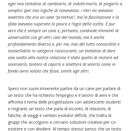
ogni mio tentativo di cambiarlo, di indottrinarlo, di piegarlo a
semplici (per me) logiche di convivenza. I libri mi avevano
avvertito che era un cane “primitivo”, ma la fascinazione e la
sfida avevano superato la paura e l’agio della scelta. È pur
vero che è sempre un cane e, pertanto, condivide elementi di
universalità con gli altri cani del mondo, ma è anche
profondamento diverso e, per me, mai del tutto conoscibile e
incasellabile in categorie rassicuranti; un tentativo di dare
una svolta alla nostra relazione è stato quello di iniziare ad
osservarlo, tentare di capirlo e smettere di volerlo come in
fondo avrei voluto che fosse, simile agli altri.
Spero non suoni irriverente partire da un cane per parlare di
un testo che ha richiesto l’impegno e il lavoro di anni e che
affronta il tema delle progettazioni con adolescenti studenti
e migranti; un testo che parla di incontri, di relazioni, di
fatiche, di viaggi e sentieri evolutivi difficili, che tratta di
gruppi che accolgono e cercano soluzioni creative per co-
esistere e con-dividere. Al tempo stesso penso che un testo