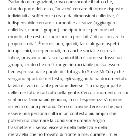
Parlando di migrazioni, trovo convincente il fatto che,
citando parte del testo, “anziché cercare di fornire risposte
individuali a sofferenze create da dimensioni collettive, è
indispensabile cercare strumenti e alleanze (aggiungerei
collettive, come il gruppo) che riportino le persone nel
mondo, che restituiscano loro la possibilità di raccontare la
propria storia”. È necessario, quindi, far dialogare aspetti
intrapsichici, interpersonali, ma anche sociali e culturali.
Infine, provando ad “ascoltando il libro” come se fosse un
gruppo, credo che un fil rouge rintracciabile possa essere
ben espresso dalle parole del fotografo Steve McCurry che
vengono riportate nel testo; egli viaggiando ha documentato
la vita e i volti di tante persone diverse. “La maggior parte
delle mie foto è radicata nella gente. Cerco il momento in cui
si affaccia l’anima più genuina, in cui l’esperienza s’imprime
sul volto di una persona. Cerco di trasmettere ciò che può
essere una persona colta in un contesto più ampio che
potremmo chiamare la condizione umana. Voglio
trasmettere il senso viscerale della bellezza e della
meraviglia che ho trovato di fronte a me, durante i miei