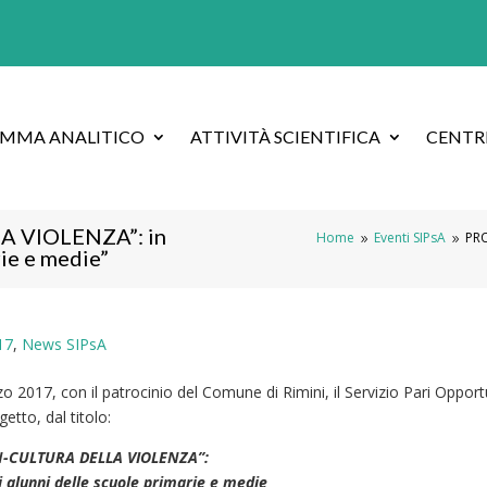
AMMA ANALITICO
ATTIVITÀ SCIENTIFICA
CENTRI
 VIOLENZA”: in
Home
Eventi SIPsA
PRO
9
9
rie e medie”
17
,
News SIPsA
zo 2017, con il patrocinio del Comune di Rimini, il Servizio Pari Opport
etto, dal titolo:
-CULTURA DELLA VIOLENZA”:
li alunni delle scuole primarie e medie