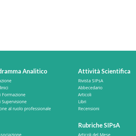
dramma Analitico
Attività Scientifica
azione
Rivista SIPsA
inici
Abbecedario
di Formazione
Articoli
i Supervisione
Libri
ne al ruolo professionale
Recensioni
Rubriche SIPsA
sociazione
Articoli del Mese